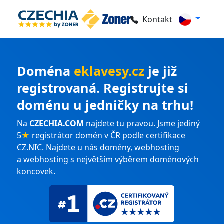
Kontakt
Doména
eklavesy.cz
je již
registrovaná. Registrujte si
doménu u jedničky na trhu!
Na
CZECHIA.COM
najdete tu pravou. Jsme jediný
5
★
registrátor domén v ČR podle
certifikace
CZ.NIC
. Najdete u nás
domény
,
webhosting
a
webhosting
s největším výběrem
doménových
koncovek
.