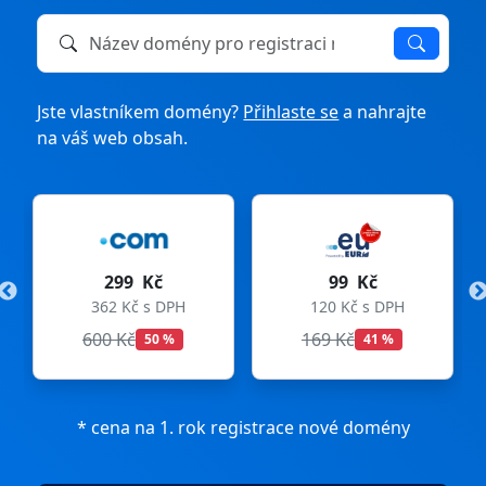
Název domény k registraci nebo převodu
Jste vlastníkem domény?
Přihlaste se
a nahrajte
na váš web obsah.
299 Kč
99 Kč
362 Kč s DPH
120 Kč s DPH
600 Kč
169 Kč
50 %
41 %
* cena na 1. rok registrace nové domény